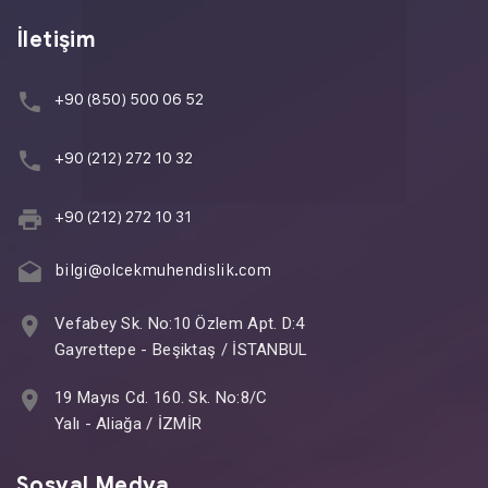
İletişim
+90 (850) 500 06 52
+90 (212) 272 10 32
+90 (212) 272 10 31
bilgi@olcekmuhendislik.com
Vefabey Sk. No:10 Özlem Apt. D:4
Gayrettepe - Beşiktaş / İSTANBUL
19 Mayıs Cd. 160. Sk. No:8/C
Yalı - Aliağa / İZMİR
Sosyal Medya