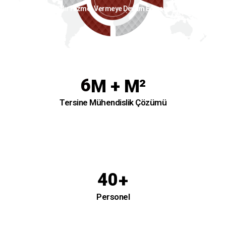
Yıldır Hizmet Vermeye Devam Ediyoruz
6
M + M²
Tersine Mühendislik Çözümü
40
+
Personel