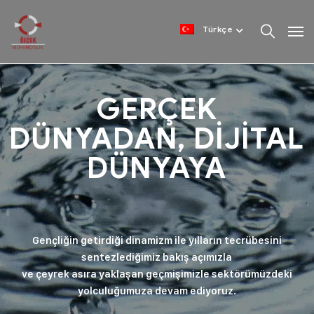
Türkçe
GERÇEK
DÜNYADAN, DİJİTAL
DÜNYAYA
Gençliğin getirdiği dinamizm ile yılların tecrübesini
sentezlediğimiz bakış açımızla
ve çeyrek asıra yaklaşan geçmişimizle sektörümüzdeki
yolculuğumuza devam ediyoruz.