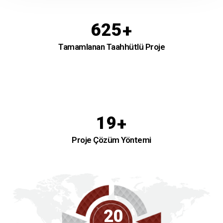
625
+
Tamamlanan Taahhütlü Proje
19
+
Proje Çözüm Yöntemi
20