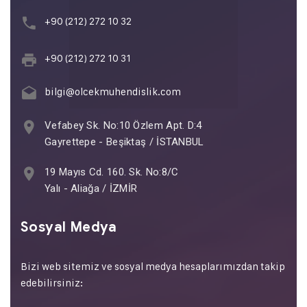
+90 (212) 272 10 32
+90 (212) 272 10 31
bilgi@olcekmuhendislik.com
Vefabey Sk. No:10 Özlem Apt. D:4
Gayrettepe - Beşiktaş / İSTANBUL
19 Mayıs Cd. 160. Sk. No:8/C
Yalı - Aliağa / İZMİR
Sosyal Medya
Bizi web sitemiz ve sosyal medya hesaplarımızdan takip
edebilirsiniz: