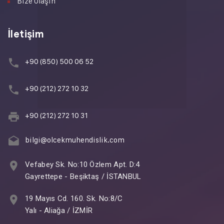
Bize Ulaşın
İletişim
+90 (850) 500 06 52
+90 (212) 272 10 32
+90 (212) 272 10 31
bilgi@olcekmuhendislik.com
Vefabey Sk. No:10 Özlem Apt. D:4
Gayrettepe - Beşiktaş / İSTANBUL
19 Mayıs Cd. 160. Sk. No:8/C
Yalı - Aliağa / İZMİR